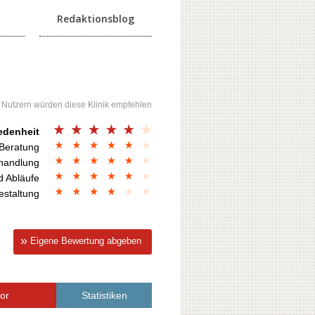
Redaktionsblog
 Nutzern würden diese Klinik empfehlen
edenheit
 Beratung
handlung
d Abläufe
estaltung
Eigene Bewertung abgeben
vor
Statistiken