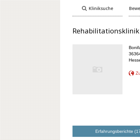
Kliniksuche
Bewe
Rehabilitationsklini
Bonif
36364
Hess
Zu
Erfahrungsberichte (1