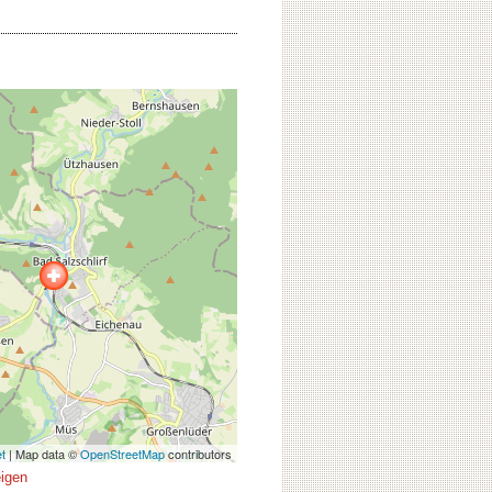
et
| Map data ©
OpenStreetMap
contributors
eigen