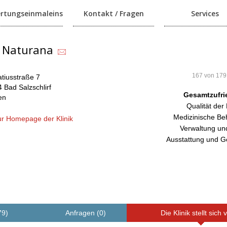
rtungseinmaleins
Kontakt / Fragen
Services
k Naturana
167 von 179
atiusstraße 7
 Bad Salzschlirf
Gesamtzufri
en
Qualität der
Medizinische Be
r Homepage der Klinik
Verwaltung un
Ausstattung und G
79)
Anfragen (0)
Die Klinik stellt sich 